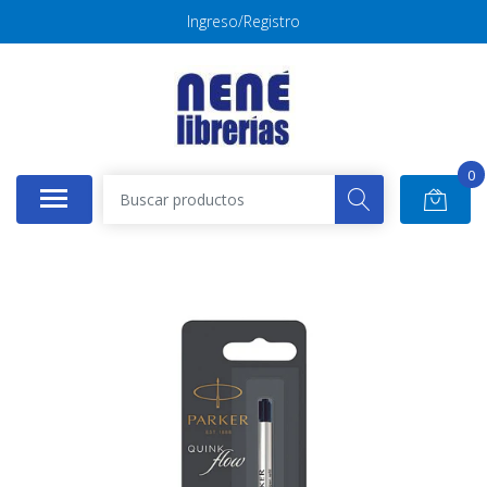
Ingreso/Registro
0