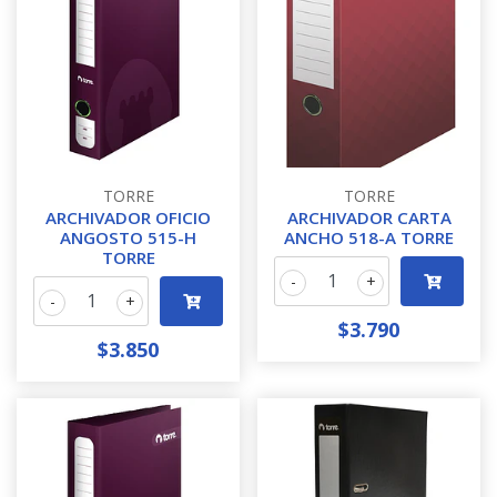
TORRE
TORRE
ARCHIVADOR OFICIO
ARCHIVADOR CARTA
ANGOSTO 515-H
ANCHO 518-A TORRE
TORRE
-
+
-
+
$3.790
$3.850