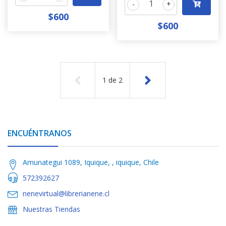
-
+
$600
$600
1
de
2
ENCUÉNTRANOS
Amunategui 1089, Iquique, , iquique, Chile
572392627
nenevirtual@librerianene.cl
Nuestras Tiendas