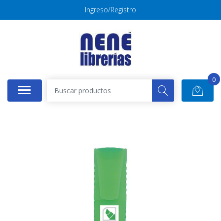
Ingreso/Registro
0