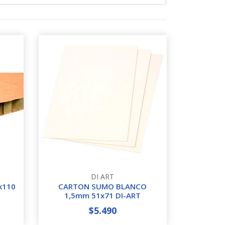
DI ART
x110
CARTON SUMO BLANCO
1,5mm 51x71 DI-ART
$5.490
-
+