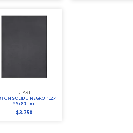
DI ART
RTON SOLIDO NEGRO 1,27
55x80 cm.
$3.750
+