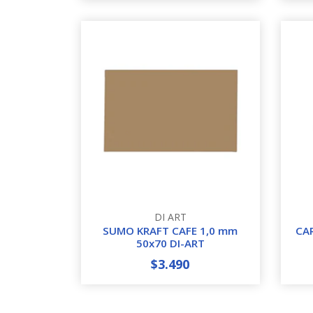
DI ART
SUMO KRAFT CAFE 1,0 mm
CA
50x70 DI-ART
$3.490
-
+
-