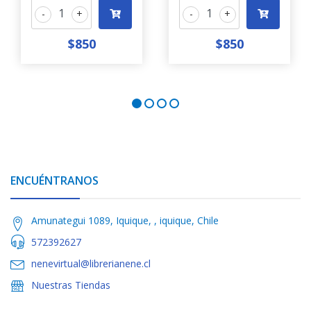
-
+
-
+
$850
$850
ENCUÉNTRANOS
Amunategui 1089, Iquique, , iquique, Chile
572392627
nenevirtual@librerianene.cl
Nuestras Tiendas