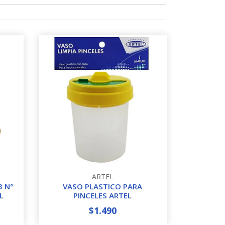
ARTEL
3 N°
VASO PLASTICO PARA
L
PINCELES ARTEL
$1.490
-
+