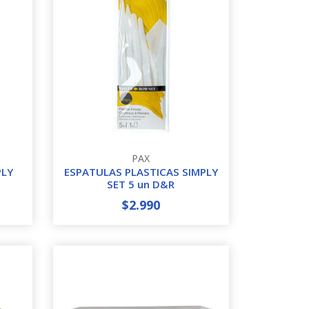
PAX
PLY
ESPATULAS PLASTICAS SIMPLY
SET 5 un D&R
$2.990
-
+