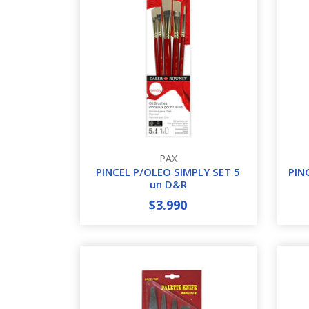
PAX
PINCEL P/OLEO SIMPLY SET 5
PIN
un D&R
$3.990
-
+
-