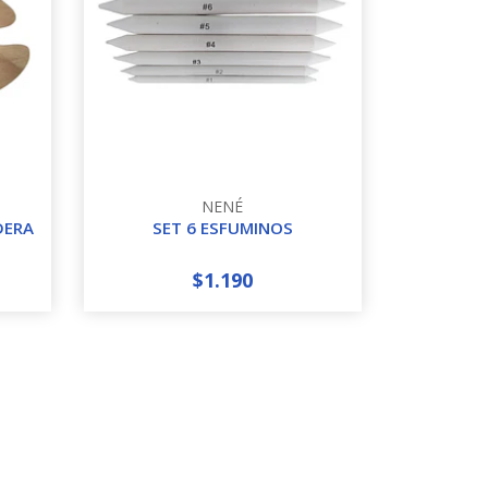
NENÉ
DERA
SET 6 ESFUMINOS
$1.190
-
+