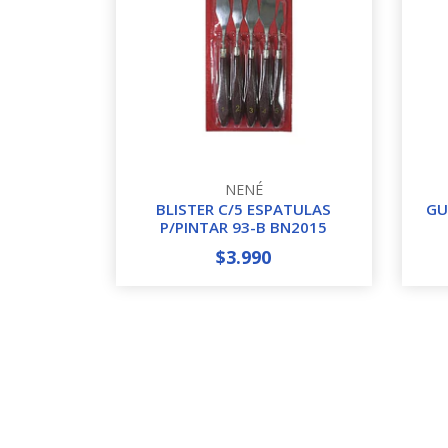
NENÉ
BLISTER C/5 ESPATULAS
GU
P/PINTAR 93-B BN2015
$3.990
-
+
-