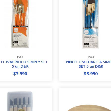
PAX
PAX
CEL P/ACRILICO SIMPLY SET
PINCEL P/ACUARELA SIM
5 un D&R
SET 5 un D&R
$3.990
$3.990
+
-
+