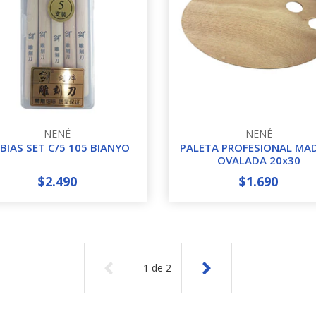
NENÉ
NENÉ
BIAS SET C/5 105 BIANYO
PALETA PROFESIONAL MA
OVALADA 20x30
$2.490
$1.690
+
-
+
1
de
2