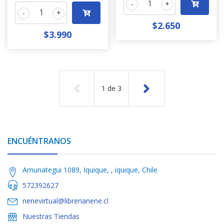
-
+
-
+
$2.650
$3.990
1
de
3
ENCUÉNTRANOS
Amunategui 1089, Iquique, , iquique, Chile
572392627
nenevirtual@librerianene.cl
Nuestras Tiendas