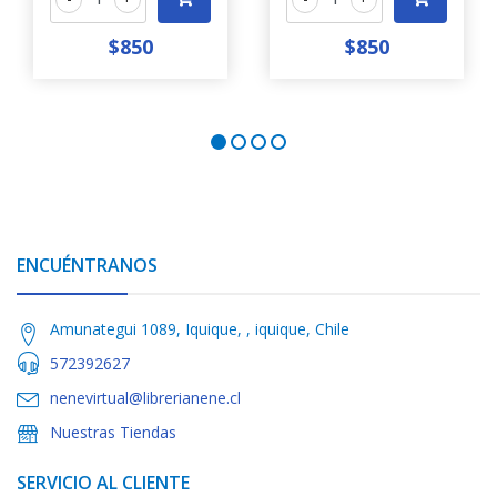
$850
$850
ENCUÉNTRANOS
Amunategui 1089, Iquique, , iquique, Chile
572392627
nenevirtual@librerianene.cl
Nuestras Tiendas
SERVICIO AL CLIENTE