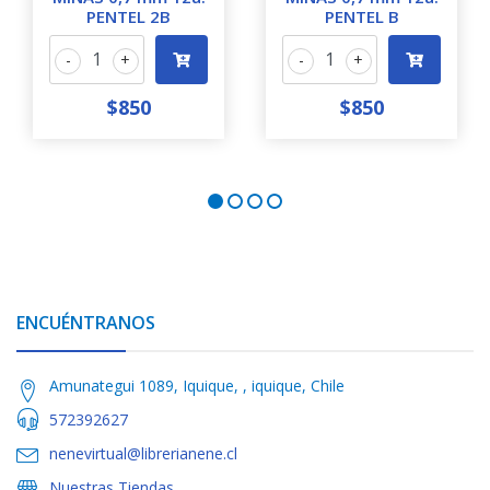
PENTEL 2B
PENTEL B
-
+
-
+
$850
$850
ENCUÉNTRANOS
Amunategui 1089, Iquique, , iquique, Chile
572392627
nenevirtual@librerianene.cl
Nuestras Tiendas