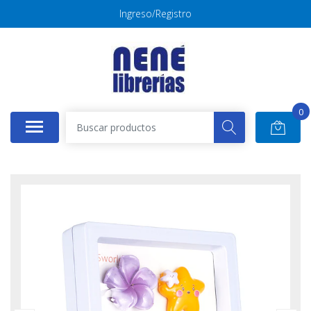
Ingreso/Registro
0