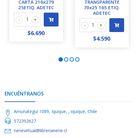
CARTA 216x279
TRANSPARENTE
25ETIQ. ADETEC
70x25 165 ETIQ.
ADETEC
-
+
-
+
$6.690
$4.590
ENCUÉNTRANOS
Amunategui 1089, Iquique, , iquique, Chile
572392627
nenevirtual@librerianene.cl