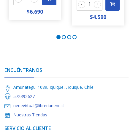
-
+
$6.690
$4.590
ENCUÉNTRANOS
Amunategui 1089, Iquique, , iquique, Chile
572392627
nenevirtual@librerianene.cl
Nuestras Tiendas
SERVICIO AL CLIENTE