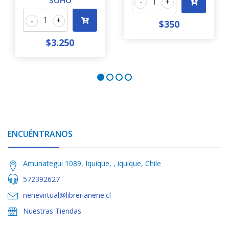
SOHO
-
+
-
+
$350
$3.250
ENCUÉNTRANOS
Amunategui 1089, Iquique, , iquique, Chile
572392627
nenevirtual@librerianene.cl
Nuestras Tiendas