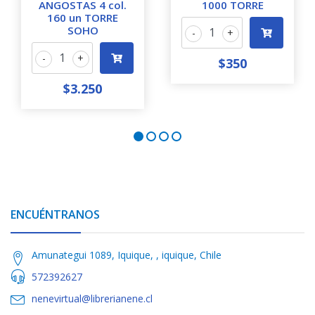
ANGOSTAS 4 col.
1000 TORRE
160 un TORRE
SOHO
-
+
-
+
$350
$3.250
ENCUÉNTRANOS
Amunategui 1089, Iquique, , iquique, Chile
572392627
nenevirtual@librerianene.cl