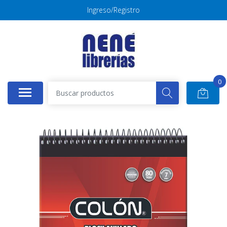
Ingreso/Registro
0