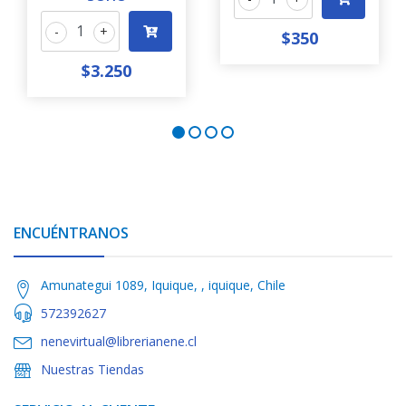
-
+
$350
$3.250
ENCUÉNTRANOS
Amunategui 1089, Iquique, , iquique, Chile
572392627
nenevirtual@librerianene.cl
Nuestras Tiendas