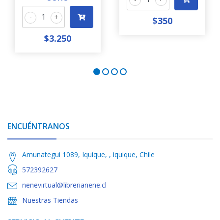
-
+
$350
$3.250
ENCUÉNTRANOS
Amunategui 1089, Iquique, , iquique, Chile
572392627
nenevirtual@librerianene.cl
Nuestras Tiendas