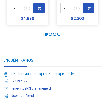
-
+
-
+
$1.950
$2.300
ENCUÉNTRANOS
Amunategui 1089, Iquique, , iquique, Chile
572392627
nenevirtual@librerianene.cl
Nuestras Tiendas