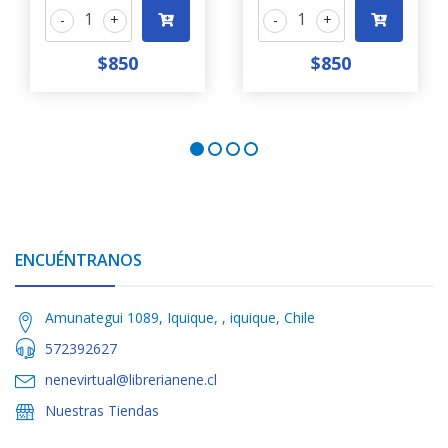
-
+
-
+
$850
$850
ENCUÉNTRANOS
Amunategui 1089, Iquique, , iquique, Chile
572392627
nenevirtual@librerianene.cl
Nuestras Tiendas