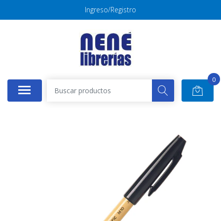
Ingreso/Registro
0