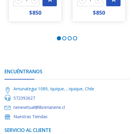
$850
$850
ENCUÉNTRANOS
Amunategui 1089, Iquique, , iquique, Chile
572392627
nenevirtual@librerianene.cl
Nuestras Tiendas
SERVICIO AL CLIENTE