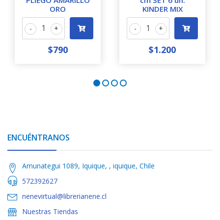
PLIEGO AMARILLO
cm SET 6 un.
ORO
KINDER MIX
-
+
-
+
$790
$1.200
ENCUÉNTRANOS
Amunategui 1089, Iquique, , iquique, Chile
572392627
nenevirtual@librerianene.cl
Nuestras Tiendas