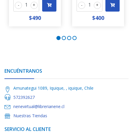
-
+
-
+
$490
$400
ENCUÉNTRANOS
Amunategui 1089, Iquique, , iquique, Chile
572392627
nenevirtual@librerianene.cl
Nuestras Tiendas
SERVICIO AL CLIENTE