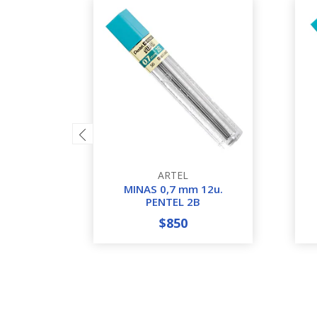
ARTEL
MINAS 0,7 mm 12u.
PENTEL 2B
$850
-
+
-