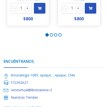
-
+
-
+
$800
$800
ENCUÉNTRANOS
Amunategui 1089, Iquique, , iquique, Chile
572392627
nenevirtual@librerianene.cl
Nuestras Tiendas