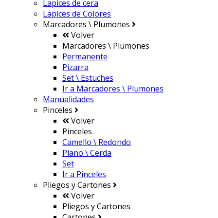
Lapices de cera
Lapices de Colores
Marcadores \ Plumones
Volver
Marcadores \ Plumones
Permanente
Pizarra
Set \ Estuches
Ir a
Marcadores \ Plumones
Manualidades
Pinceles
Volver
Pinceles
Camello \ Redondo
Plano \ Cerda
Set
Ir a
Pinceles
Pliegos y Cartones
Volver
Pliegos y Cartones
Cartones