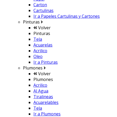
Carton
Cartulinas
Ir a
Papeles Cartulinas y Cartones
Pinturas
Volver
Pinturas
Tela
Acuarelas
Acrilico
Oleo
Ir a
Pinturas
Plumones
Volver
Plumones
Acrilico
Al Agua
Tiralineas
Acuarelables
Tela
Ir a
Plumones