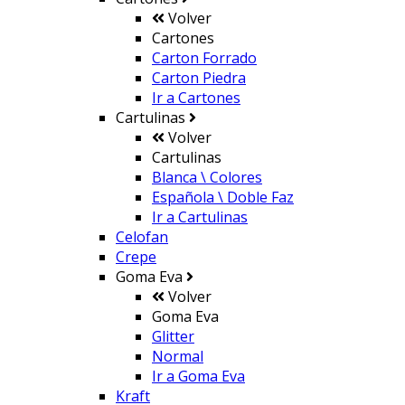
Volver
Cartones
Carton Forrado
Carton Piedra
Ir a
Cartones
Cartulinas
Volver
Cartulinas
Blanca \ Colores
Española \ Doble Faz
Ir a
Cartulinas
Celofan
Crepe
Goma Eva
Volver
Goma Eva
Glitter
Normal
Ir a
Goma Eva
Kraft