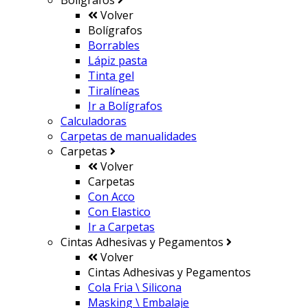
Bolígrafos
Volver
Bolígrafos
Borrables
Lápiz pasta
Tinta gel
Tiralíneas
Ir a
Bolígrafos
Calculadoras
Carpetas de manualidades
Carpetas
Volver
Carpetas
Con Acco
Con Elastico
Ir a
Carpetas
Cintas Adhesivas y Pegamentos
Volver
Cintas Adhesivas y Pegamentos
Cola Fria \ Silicona
Masking \ Embalaje