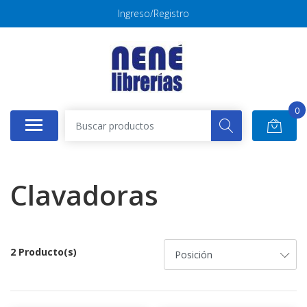
Ingreso/Registro
0
Clavadoras
2 Producto(s)