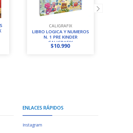
S
CALIGRAFIX
LIB
X
LIBRO LOGICA Y NUMEROS
LI
N. 1 PRE KINDER
P
CALIGRAFIX
$10.990
-
+
-
ENLACES RÁPIDOS
Instagram