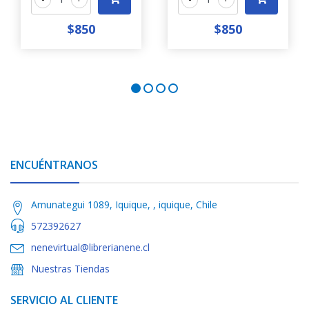
$850
$850
ENCUÉNTRANOS
Amunategui 1089, Iquique, , iquique, Chile
572392627
nenevirtual@librerianene.cl
Nuestras Tiendas
SERVICIO AL CLIENTE