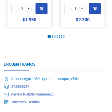
-
+
-
+
$1.950
$2.300
ENCUÉNTRANOS
Amunategui 1089, Iquique, , iquique, Chile
572392627
nenevirtual@librerianene.cl
Nuestras Tiendas