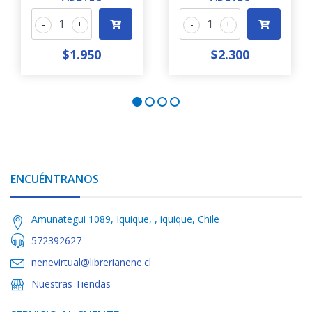
-
+
-
+
$1.950
$2.300
ENCUÉNTRANOS
Amunategui 1089, Iquique, , iquique, Chile
572392627
nenevirtual@librerianene.cl
Nuestras Tiendas