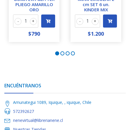
PLIEGO AMARILLO
cm SET 6 un.
ORO
KINDER MIX
-
+
-
+
$790
$1.200
ENCUÉNTRANOS
Amunategui 1089, Iquique, , iquique, Chile
572392627
nenevirtual@librerianene.cl
Nuestras Tiendas