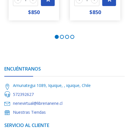
$850
$850
ENCUÉNTRANOS
Amunategui 1089, Iquique, , iquique, Chile
572392627
nenevirtual@librerianene.cl
Nuestras Tiendas
SERVICIO AL CLIENTE