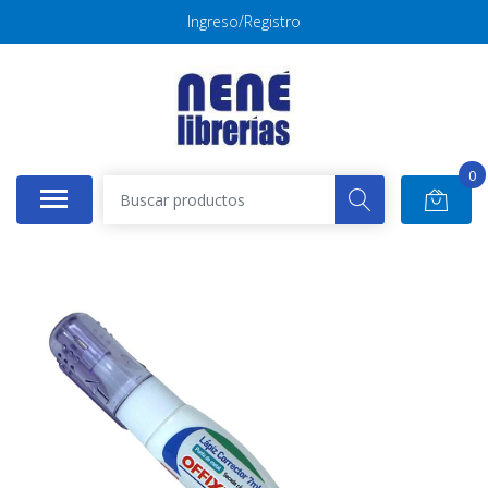
Ingreso/Registro
0