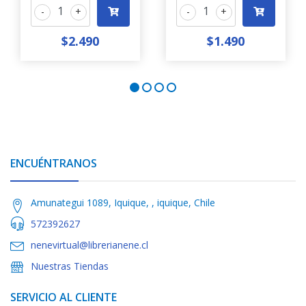
-
+
-
+
$2.490
$1.490
ENCUÉNTRANOS
Amunategui 1089, Iquique, , iquique, Chile
572392627
nenevirtual@librerianene.cl
Nuestras Tiendas
SERVICIO AL CLIENTE