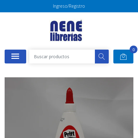
Ingreso/Registro
0