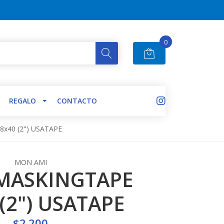
0
REGALO
CONTACTO
x40 (2") USATAPE
MON AMI
 MASKINGTAPE
(2") USATAPE
$2.200