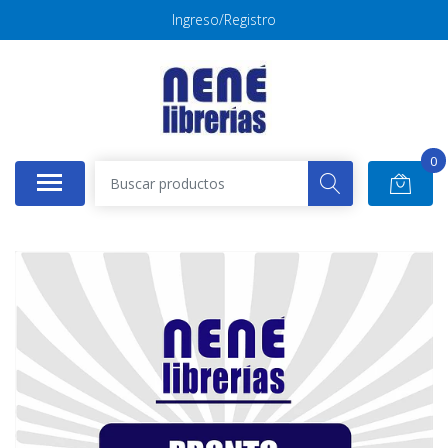
Ingreso/Registro
0