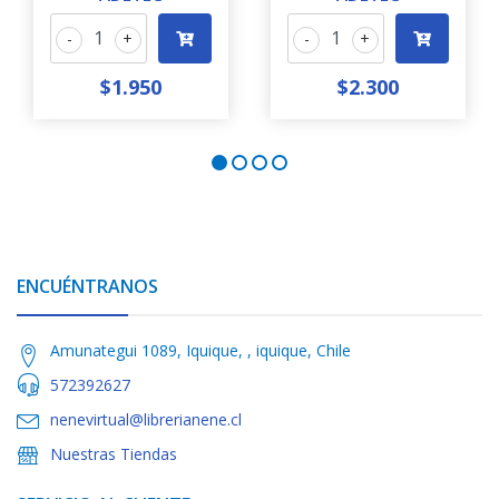
-
+
-
+
$1.950
$2.300
ENCUÉNTRANOS
Amunategui 1089, Iquique, , iquique, Chile
572392627
nenevirtual@librerianene.cl
Nuestras Tiendas