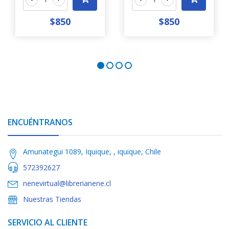
$850
$850
ENCUÉNTRANOS
Amunategui 1089, Iquique, , iquique, Chile
572392627
nenevirtual@librerianene.cl
Nuestras Tiendas
SERVICIO AL CLIENTE