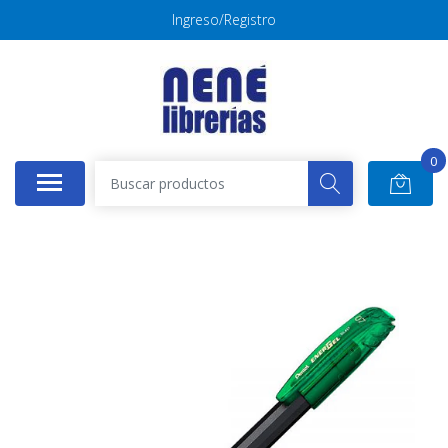
Ingreso/Registro
0