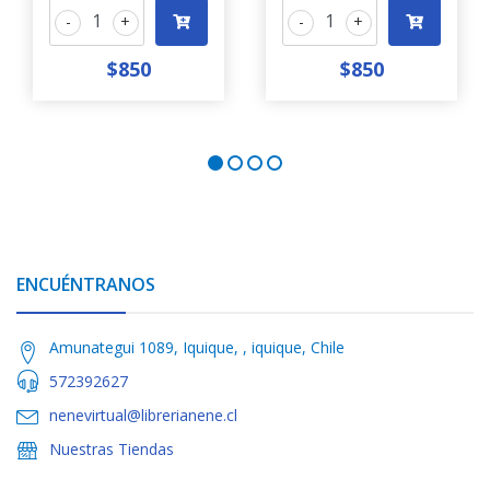
-
+
-
+
$850
$850
ENCUÉNTRANOS
Amunategui 1089, Iquique, , iquique, Chile
572392627
nenevirtual@librerianene.cl
Nuestras Tiendas