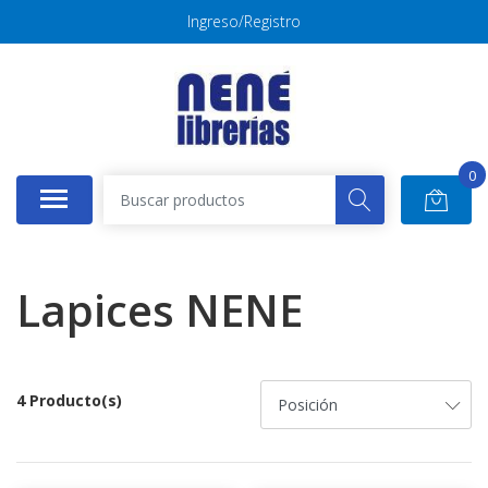
Ingreso/Registro
0
Lapices NENE
4 Producto(s)