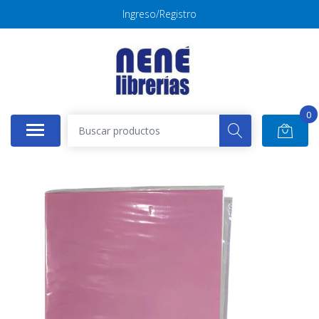
Ingreso/Registro
0