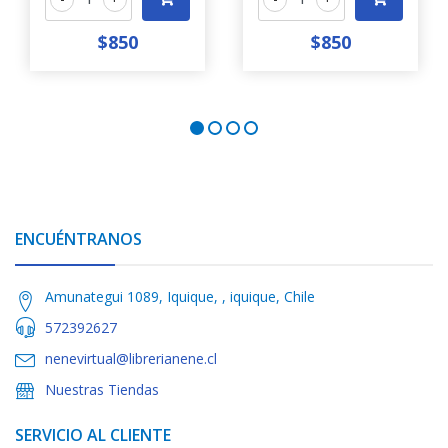
$850
$850
ENCUÉNTRANOS
Amunategui 1089, Iquique, , iquique, Chile
572392627
nenevirtual@librerianene.cl
Nuestras Tiendas
SERVICIO AL CLIENTE