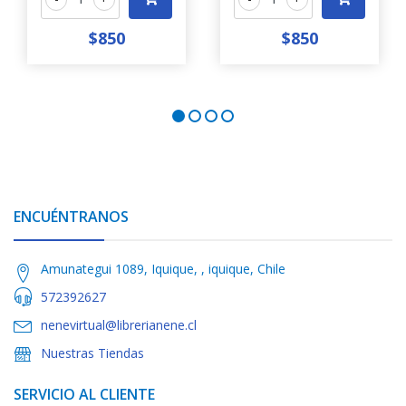
$850
$850
ENCUÉNTRANOS
Amunategui 1089, Iquique, , iquique, Chile
572392627
nenevirtual@librerianene.cl
Nuestras Tiendas
SERVICIO AL CLIENTE