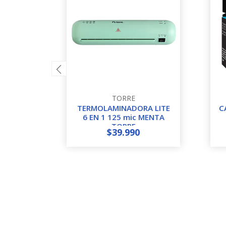
TORRE
TERMOLAMINADORA LITE
C
6 EN 1 125 mic MENTA
TORRE
$39.990
-
+
-