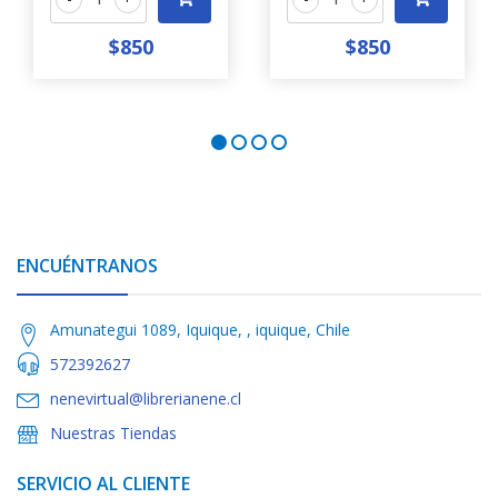
$850
$850
ENCUÉNTRANOS
Amunategui 1089, Iquique, , iquique, Chile
572392627
nenevirtual@librerianene.cl
Nuestras Tiendas
SERVICIO AL CLIENTE