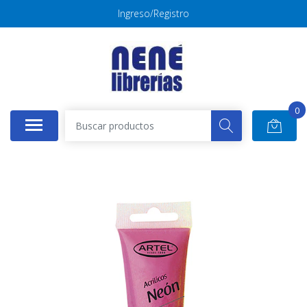
Ingreso/Registro
0